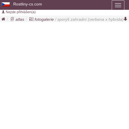
Rostliny-cs.com
Toggl
naviga
Nejste přihlášen(a)
atlas
fotogalerie
/ sporýš zahradní (
verbena x hybrida
)