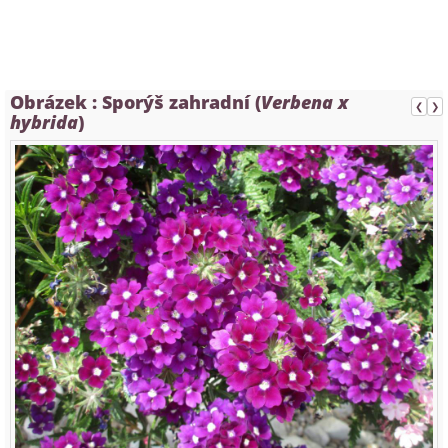
Obrázek :
Sporýš zahradní (
Verbena x
❮
❯
hybrida
)