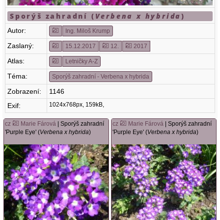
Sporýš zahradní (
Verbena x hybrida
)
Autor:
Ing. Miloš Krump
Zaslaný:
15.12.2017
12.
2017
Atlas:
Letničky A-Z
Téma:
Sporýš zahradní - Verbena x hybrida
Zobrazení:
1146
1024x768px, 159kB,
Exif:
cz
Marie Fárová
| Sporýš zahradní
cz
Marie Fárová
| Sporýš zahradní
'Purple Eye' (
Verbena x hybrida
)
'Purple Eye' (
Verbena x hybrida
)