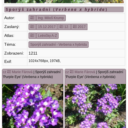
Sporýš zahradní (
Verbena x hybrida
)
Autor:
Ing. Miloš Krump
Zaslaný:
15.12.2017
12.
2017
Atlas:
Letničky A-Z
Téma:
Sporýš zahradní - Verbena x hybrida
Zobrazení:
1211
1024x768px, 197kB,
Exif:
cz
Marie Fárová
| Sporýš zahradní
cz
Marie Fárová
| Sporýš zahradní
'Purple Eye' (
Verbena x hybrida
)
'Purple Eye' (
Verbena x hybrida
)