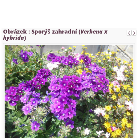
Obrázek :
Sporýš zahradní (
Verbena x
❮
❯
hybrida
)