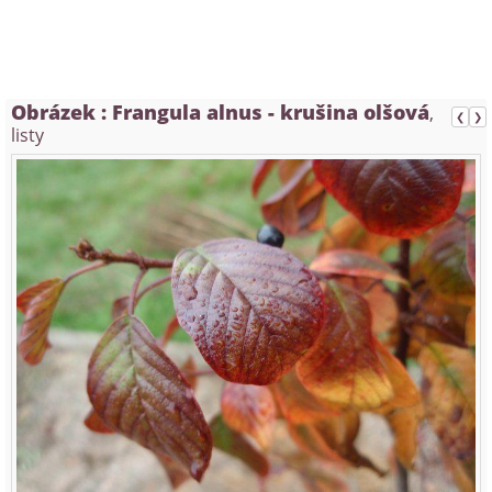
Obrázek :
Frangula alnus - krušina olšová
,
❮
❯
listy