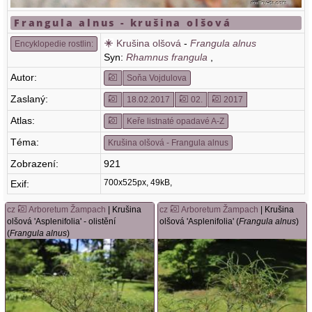
Frangula alnus - krušina olšová
Krušina olšová
-
Frangula alnus
Encyklopedie rostlin:
Syn:
Rhamnus frangula
,
Autor:
Soňa Vojdulova
Zaslaný:
18.02.2017
02.
2017
Atlas:
Keře listnaté opadavé A-Z
Téma:
Krušina olšová - Frangula alnus
Zobrazení:
921
700x525px, 49kB,
Exif:
cz
Arboretum Žampach
| Krušina
cz
Arboretum Žampach
| Krušina
olšová 'Asplenifolia' - olistění
olšová 'Asplenifolia' (
Frangula alnus
)
(
Frangula alnus
)