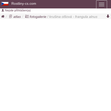
Rostliny-cs.com
Toggl
naviga
Nejste přihlášen(a)
atlas
fotogalerie
/ krušina olšová - frangula alnus