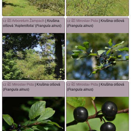
cz
Arboretum Žampach
| Krušina
cz
Miroslav Pida
| Krušina olšová
olšová 'Asplenifolia' (
Frangula alnus
)
(
Frangula alnus
)
cz
Miroslav Pida
| Krušina olšová
cz
Miroslav Pida
| Krušina olšová
(
Frangula alnus
)
(
Frangula alnus
)