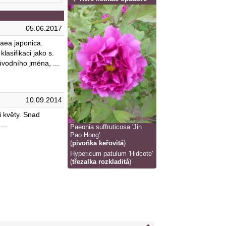
05.06.2017
raea japonica.
lasifikaci jako s.
ůvodního jména, ...
10.09.2014
i květy. Snad
...
Paeonia suffruticosa 'Jin
Pao Hong'
(
pivoňka keřovitá
)
Hypericum patulum 'Hidcote'
(
třezalka rozkladitá
)