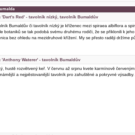
bumalda
a
'Dart's Red' - tavolník nízký, tavolník Bumaldův
lník Bumaldův či tavolník nízký je kříženec mezi spiraea albiflora a spi
e botaniků se tak podobá svému druhému rodiči, že se přiklonili k jeho k
onica bez ohledu na mezidruhové křížení. My se přesto raději držíme p
a
'Anthony Waterer' - tavolník Bumaldův
ký, hustě rozvětvený keř. V červnu až srpnu kvete karmínově červeným
známější a nejpěstovanější tavolník pro zahuštěné a pokryvné výsadby. 