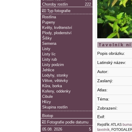
Choroby rostlin
222
Typ fotografie
Rostlina
Pupeny
Květy, květenství
Plody, plodenství
Šišky
Semena
Tavolník ní
Listy
Popis obrázku:
Listy líc
Listy rub
Latinský název:
Listy podzim
Jehlice
Autor:
Lodyhy, stonky
Zaslaný:
Větve, větévky
Kůra, borka
Atlas:
Kořeny, oddenky
Cibule
Téma:
Hlízy
Skupina rostlin
Zobrazení:
Biotop
Exif:
Fotografie podle datumu
Rejstřík: ATLAS
buma
05.08. 2026
5
tavolník
, FOTOGALE