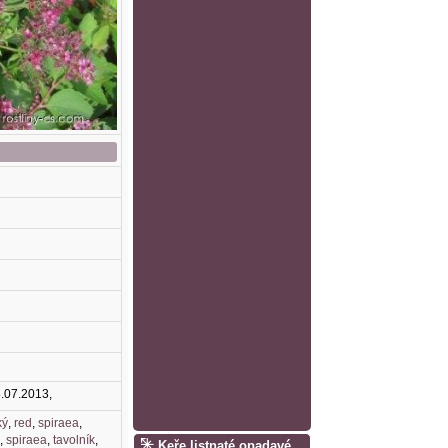
8.07.2013,
ký
,
red
,
spiraea
,
d
,
spiraea
,
tavolník
,
Keře listnaté opadavé