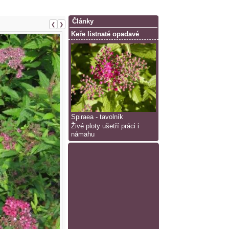
Články
❮
❯
Keře listnaté opadavé
Spiraea - tavolník
Živé ploty ušetří práci i
námahu