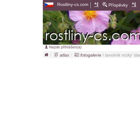
Rostliny-cs.com
Příspěvky
Nejste přihlášen(a)
atlas
fotogalerie
/ tavolník nízký 'dar