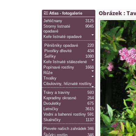
Obrázek :
Tav
Atlas - fotogalerie
Jehličnany
3125
Stromy listnaté
9045
opadavé
Keře listnaté opadavé
Pěnišníky opadavé
220
Pivoňky dřevité
434
Šeříky
1080
Keře listnaté stálezelené
Popínavé rostliny
1668
Růže
Trvalky
Cibuloviny, hlíznaté rostliny
Trávy a traviny
593
Kapradiny okrasné
264
Dvouletky
675
Letničky
3615
Vodní a bahenní rostliny
591
Skalničky
1137
Plevele našich zahrádek
346
Škůdci rostlin
346