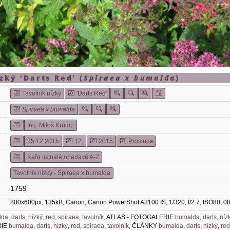
zký 'Darts Red' (
Spiraea x bumalda
)
Tavolník nízký
'Darts Red'
Spiraea x bumalda
Ing. Miloš Krump
25.12.2015
12.
2015
Prosince
Keře listnaté opadavé A-Z
Tavolník nízký - Spiraea x bumalda
1759
800x600px, 135kB, Canon, Canon PowerShot A3100 IS, 1/320, f/2.7, ISO80, 0
lda
,
darts
,
nízký
,
red
,
spiraea
,
tavolník
, ATLAS - FOTOGALERIE
bumalda
,
darts
,
níz
RIE
bumalda
,
darts
,
nízký
,
red
,
spiraea
,
tavolník
, ČLÁNKY
bumalda
,
darts
,
nízký
,
re