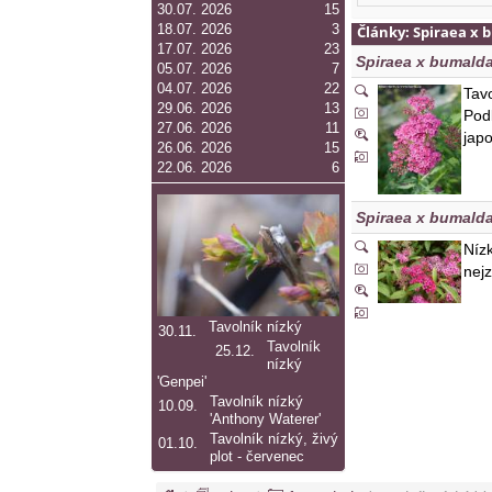
30.07. 2026
15
18.07. 2026
3
Články
:
Spiraea x 
17.07. 2026
23
Spiraea x bumald
05.07. 2026
7
04.07. 2026
22
Tavo
29.06. 2026
13
Podl
27.06. 2026
11
jap
26.06. 2026
15
22.06. 2026
6
Spiraea x bumald
Níz
nej
Tavolník nízký
30.11.
Tavolník
25.12.
nízký
'Genpei'
Tavolník nízký
10.09.
'Anthony Waterer'
Tavolník nízký, živý
01.10.
plot - červenec