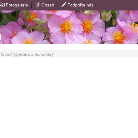
Fotogalerie
Obsah
Podpořte nás
ts red' (
spiraea x bumalda
)