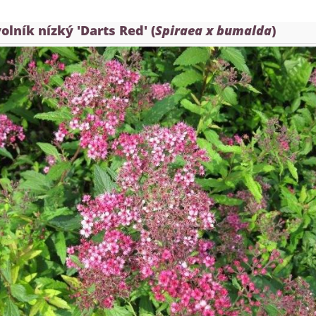
olník nízký 'Darts Red' (
Spiraea x bumalda
)