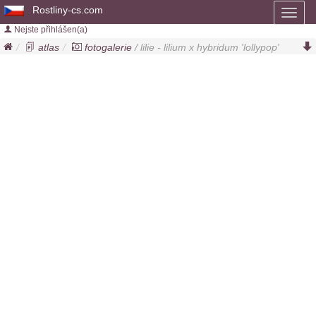
Rostliny-cs.com
Toggl
naviga
Nejste přihlášen(a)
atlas
fotogalerie
/ lilie - lilium x hybridum 'lollypop'