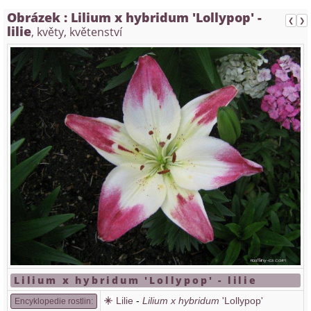
Obrázek :
Lilium x hybridum 'Lollypop' -
❮
❯
lilie
, květy, květenství
Lilium x hybridum 'Lollypop' - lilie
Lilie
-
Lilium x hybridum
'Lollypop'
Encyklopedie rostlin: