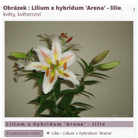
Obrázek :
Lilium x hybridum 'Arena' - lilie
,
❯
květy, květenství
Lilium x hybridum 'Arena' - lilie
Lilie
-
Lilium x hybridum
'Arena'
Encyklopedie rostlin: