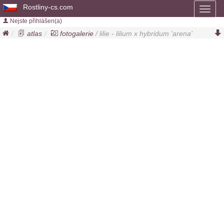
Rostliny-cs.com
Toggl
naviga
Nejste přihlášen(a)
atlas
fotogalerie
/ lilie - lilium x hybridum 'arena'