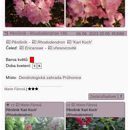
Pěnišník - Rhododendron 185
06.06. 2023 20:05
#53089
Pěnišník
-
Rhododendron
'
Karl Koch
'
Čeleď:
Ericaceae
-
vřesovcovité
Barva květů:
Doba kvetení:
Místo:
Dendrologická zahrada Průhonice
Marie Fárová
|
Zaslat příspěvek
cz
Marie Fárová
cz
Marie Fárová
Pěnišník 'Karl Koch'
Pěnišník 'Karl Koch'
(
Rhododendron
)
(
Rhododendron
)