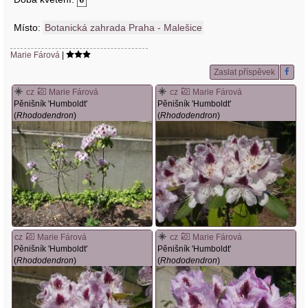
Místo:
Botanická zahrada Praha - Malešice
Marie Fárová
|
Zaslat příspěvek
cz
Marie Fárová
cz
Marie Fárová
Pěnišník 'Humboldt'
Pěnišník 'Humboldt'
(
Rhododendron
)
(
Rhododendron
)
cz
Marie Fárová
cz
Marie Fárová
Pěnišník 'Humboldt'
Pěnišník 'Humboldt'
(
Rhododendron
)
(
Rhododendron
)