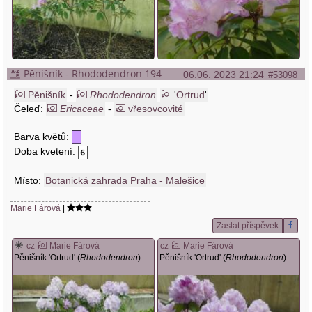
Pěnišník - Rhododendron 194
06.06. 2023 21:24
#53098
Pěnišník
-
Rhododendron
'
Ortrud
'
Čeleď:
Ericaceae
-
vřesovcovité
Barva květů:
Doba kvetení:
Místo:
Botanická zahrada Praha - Malešice
Marie Fárová
|
Zaslat příspěvek
cz
Marie Fárová
cz
Marie Fárová
Pěnišník 'Ortrud' (
Rhododendron
)
Pěnišník 'Ortrud' (
Rhododendron
)