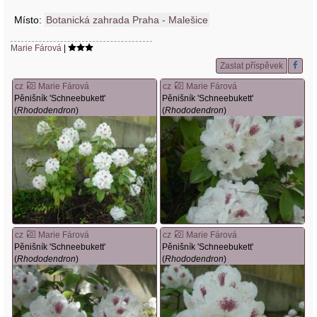
Místo:
Botanická zahrada Praha - Malešice
Marie Fárová
|
Zaslat příspěvek
cz
Marie Fárová
cz
Marie Fárová
Pěnišník 'Schneebukett'
Pěnišník 'Schneebukett'
(
Rhododendron
)
(
Rhododendron
)
cz
Marie Fárová
cz
Marie Fárová
Pěnišník 'Schneebukett'
Pěnišník 'Schneebukett'
(
Rhododendron
)
(
Rhododendron
)