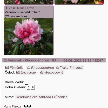
cz
Marie Fárová
Pěnišník 'Rumpelstilzchen'
(
Rhododendron
)
Pěnišník - Rhododendron 183
06.06. 2023 19:39
#53087
Pěnišník
-
Rhododendron
'
Yaku Princess
'
Čeleď:
Ericaceae
-
vřesovcovité
Barva květů:
Doba kvetení:
Místo:
Dendrologická zahrada Průhonice
Marie Fárová
|