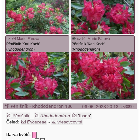
cz
Marie Fárová
cz
Marie Fárová
Pěnišník 'Karl Koch'
Pěnišník 'Karl Koch'
(
Rhododendron
)
(
Rhododendron
)
Pěnišník - Rhododendron 186
06.06. 2023 20:13
#53090
Pěnišník
-
Rhododendron
'
Ibsen
'
Čeleď:
Ericaceae
-
vřesovcovité
Barva květů: