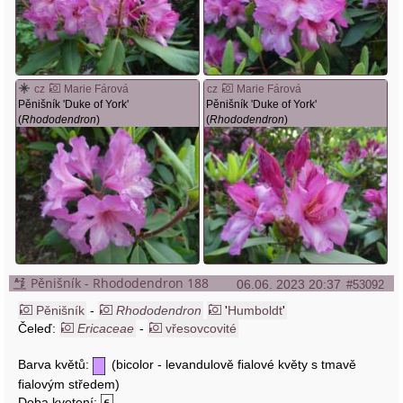
cz
Marie Fárová
cz
Marie Fárová
Pěnišník 'Duke of York'
Pěnišník 'Duke of York'
(
Rhododendron
)
(
Rhododendron
)
Pěnišník - Rhododendron 188
06.06. 2023 20:37
#53092
Pěnišník
-
Rhododendron
'
Humboldt
'
Čeleď:
Ericaceae
-
vřesovcovité
Barva květů:
(bicolor - levandulově fialové květy s tmavě
fialovým středem)
Doba kvetení: