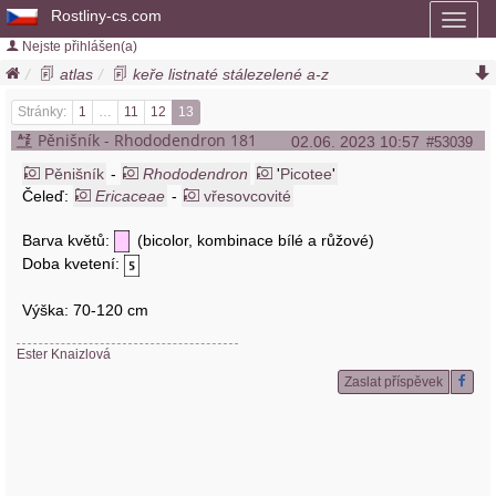
Rostliny-cs.com
Toggl
naviga
Nejste přihlášen(a)
atlas
keře listnaté stálezelené a-z
pěnišníky neopadavé a-z
pěnišník
rhododendron
Stránky:
1
…
11
12
13
Pěnišník - Rhododendron 181
02.06. 2023 10:57
#53039
Pěnišník
-
Rhododendron
'
Picotee
'
Čeleď:
Ericaceae
-
vřesovcovité
Barva květů:
(bicolor, kombinace bílé a růžové)
Doba kvetení:
Výška: 70-120 cm
Ester Knaizlová
Zaslat příspěvek