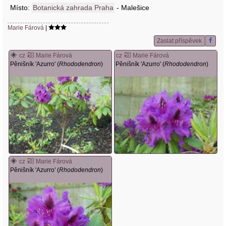
Místo:
Botanická zahrada Praha
- Malešice
Marie Fárová
|
Zaslat příspěvek
cz
Marie Fárová
cz
Marie Fárová
Pěnišník 'Azurro' (
Rhododendron
)
Pěnišník 'Azurro' (
Rhododendron
)
cz
Marie Fárová
Pěnišník 'Azurro' (
Rhododendron
)