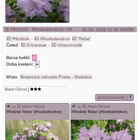
Pěnišník - Rhododendron 195
06.06. 2023 21:32
#53099
Pěnišník
-
Rhododendron
'
Rebe
'
Čeleď:
Ericaceae
-
vřesovcovité
Barva květů:
Doba kvetení:
Místo:
Botanická zahrada Praha - Malešice
Marie Fárová
|
Zaslat příspěvek
cz
Marie Fárová
cz
Marie Fárová
Pěnišník 'Rebe' (
Rhododendron
)
Pěnišník 'Rebe' (
Rhododendron
)