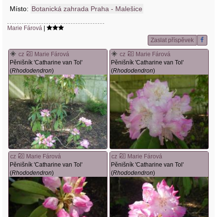
Místo:
Botanická zahrada Praha - Malešice
Marie Fárová
|
Zaslat příspěvek
cz
Marie Fárová
cz
Marie Fárová
Pěnišník 'Catharine van Tol'
Pěnišník 'Catharine van Tol'
(
Rhododendron
)
(
Rhododendron
)
cz
Marie Fárová
cz
Marie Fárová
Pěnišník 'Catharine van Tol'
Pěnišník 'Catharine van Tol'
(
Rhododendron
)
(
Rhododendron
)