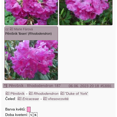
cz
Marie Fárová
Pěnišník 'Ibsen' (
Rhododendron
)
Pěnišník - Rhododendron 187
06.06. 2023 20:18
#53091
Pěnišník
-
Rhododendron
'
Duke of York
'
Čeleď:
Ericaceae
-
vřesovcovité
Barva květů:
Doba kvetení: