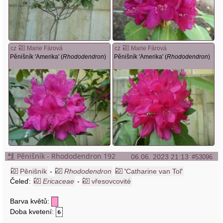
cz
Marie Fárová
cz
Marie Fárová
Pěnišník 'Amerika' (
Rhododendron
)
Pěnišník 'Amerika' (
Rhododendron
)
Pěnišník - Rhododendron 192
06.06. 2023 21:13
#53096
Pěnišník
-
Rhododendron
'
Catharine van Tol
'
Čeleď:
Ericaceae
-
vřesovcovité
Barva květů:
Doba kvetení: