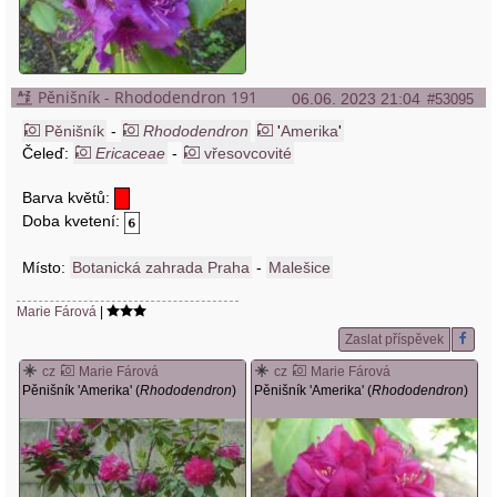
Pěnišník - Rhododendron 191
06.06. 2023 21:04
#53095
Pěnišník
-
Rhododendron
'
Amerika
'
Čeleď:
Ericaceae
-
vřesovcovité
Barva květů:
Doba kvetení:
Místo:
Botanická zahrada Praha
-
Malešice
Marie Fárová
|
Zaslat příspěvek
cz
Marie Fárová
cz
Marie Fárová
Pěnišník 'Amerika' (
Rhododendron
)
Pěnišník 'Amerika' (
Rhododendron
)