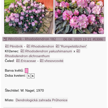
Pěnišník - Rhododendron 182
06.06. 2023 19:21
#53086
Pěnišník
-
Rhododendron
'
Rumpelstilzchen
'
Kříženec:
Rhododendron yakushimanum
x
Rhododendron dichroanthum
Čeleď:
Ericaceae
-
vřesovcovité
Barva květů:
Doba kvetení:
Šlechtitel: W. Nagel, 1970
Místo:
Dendrologická zahrada Průhonice