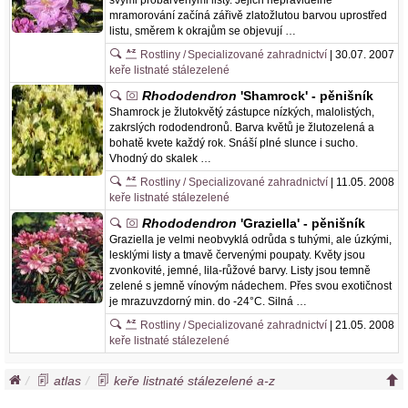
svými probarvenými listy. Jejich nepravidelné
mramorování začíná zářivě zlatožlutou barvou uprostřed
listu, směrem k okrajům se objevují …
Rostliny /
Specializované zahradnictví
| 30.07. 2007
keře listnaté stálezelené
Rhododendron
'Shamrock' - pěnišník
Shamrock je žlutokvětý zástupce nízkých, malolistých,
zakrslých rododendronů. Barva květů je žlutozelená a
bohatě kvete každý rok. Snáší plné slunce i sucho.
Vhodný do skalek …
Rostliny /
Specializované zahradnictví
| 11.05. 2008
keře listnaté stálezelené
Rhododendron
'Graziella' - pěnišník
Graziella je velmi neobvyklá odrůda s tuhými, ale úzkými,
lesklými listy a tmavě červenými poupaty. Květy jsou
zvonkovité, jemné, lila-růžové barvy. Listy jsou temně
zelené s jemně vínovým nádechem. Přes svou exotičnost
je mrazuvzdorný min. do -24°C. Silná …
Rostliny /
Specializované zahradnictví
| 21.05. 2008
keře listnaté stálezelené
atlas
keře listnaté stálezelené a-z
pěnišníky neopadavé a-z
pěnišník
rhododendron