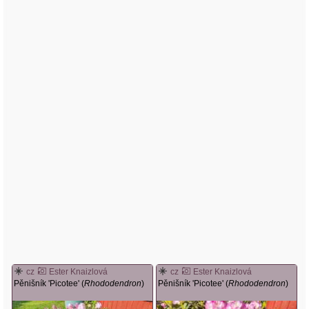
cz
Ester Knaizlová
cz
Ester Knaizlová
Pěnišník 'Picotee' (
Rhododendron
)
Pěnišník 'Picotee' (
Rhododendron
)