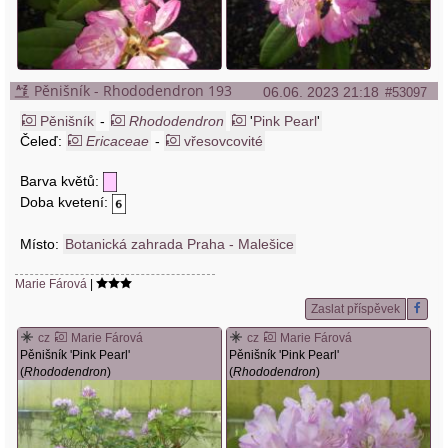
Pěnišník - Rhododendron 193
06.06. 2023 21:18
#53097
Pěnišník
-
Rhododendron
'
Pink Pearl
'
Čeleď:
Ericaceae
-
vřesovcovité
Barva květů:
Doba kvetení:
Místo:
Botanická zahrada Praha - Malešice
Marie Fárová
|
Zaslat příspěvek
cz
Marie Fárová
cz
Marie Fárová
Pěnišník 'Pink Pearl'
Pěnišník 'Pink Pearl'
(
Rhododendron
)
(
Rhododendron
)