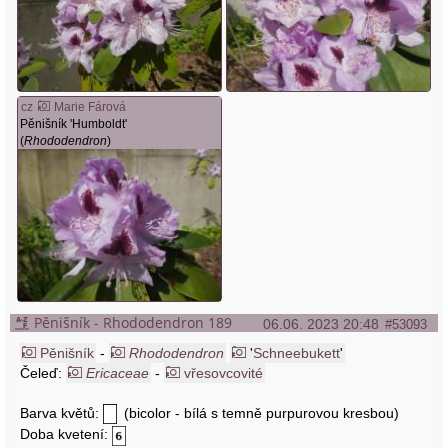
cz
Marie Fárová
Pěnišník 'Humboldt'
(
Rhododendron
)
Pěnišník - Rhododendron 189
06.06. 2023 20:48
#53093
Pěnišník
-
Rhododendron
'
Schneebukett
'
Čeleď:
Ericaceae
-
vřesovcovité
Barva květů:
(bicolor - bílá s temně purpurovou kresbou)
Doba kvetení: