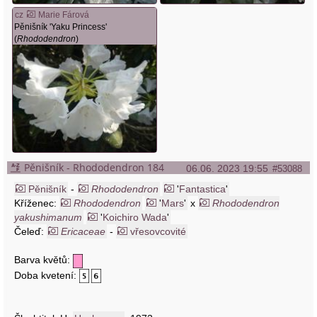
cz
Marie Fárová
Pěnišník 'Yaku Princess'
(
Rhododendron
)
Pěnišník - Rhododendron 184
06.06. 2023 19:55
#53088
Pěnišník
-
Rhododendron
'
Fantastica
'
Kříženec:
Rhododendron
'
Mars
'
x
Rhododendron
yakushimanum
'
Koichiro Wada
'
Čeleď:
Ericaceae
-
vřesovcovité
Barva květů:
Doba kvetení: