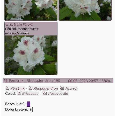
cz
Marie Fárová
Pěnišník 'Schneebukett'
(
Rhododendron
)
Pěnišník - Rhododendron 190
06.06. 2023 20:57
#53094
Pěnišník
-
Rhododendron
'
Azurro
'
Čeleď:
Ericaceae
-
vřesovcovité
Barva květů:
Doba kvetení: