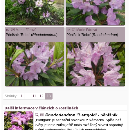
cz
Marie Fárová
cz
Marie Fárová
Pěnišník 'Rebe' (
Rhododendron
)
Pěnišník 'Rebe' (
Rhododendron
)
Stránky:
1
…
11
12
13
Další informace v článcích o rostlinách
Rhododendron
'Blattgold' - pěnišník
„Blattgold“ je senzační novinkou z Německa. Spíše než
květy je tento zatím ještě málo rozšířený skvost nápadný