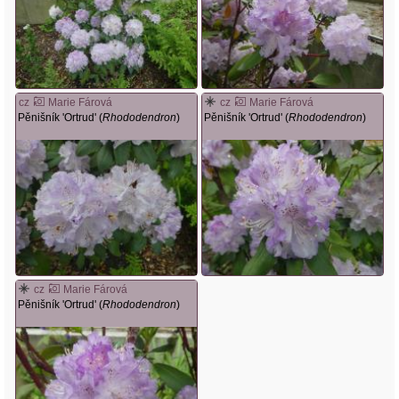
cz
Marie Fárová
cz
Marie Fárová
Pěnišník 'Ortrud' (
Rhododendron
)
Pěnišník 'Ortrud' (
Rhododendron
)
cz
Marie Fárová
Pěnišník 'Ortrud' (
Rhododendron
)