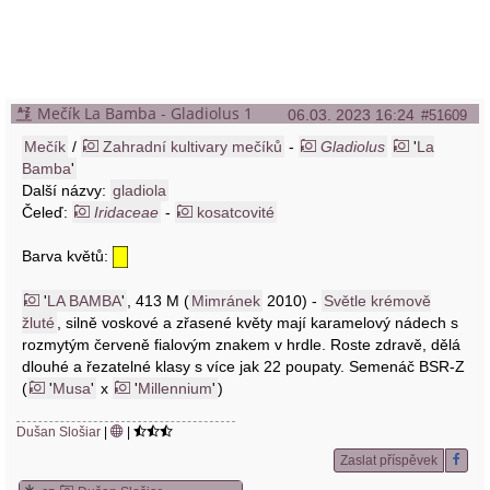
Mečík La Bamba - Gladiolus 1
06.03. 2023 16:24
#51609
Mečík
/
Zahradní kultivary mečíků
-
Gladiolus
'
La
Bamba
'
Další názvy:
gladiola
Čeleď:
Iridaceae
-
kosatcovité
Barva květů:
'
LA BAMBA
'
, 413 M (
Mimránek
2010) -
Světle krémově
žluté
, silně voskové a zřasené květy mají karamelový nádech s
rozmytým červeně fialovým znakem v hrdle. Roste zdravě, dělá
dlouhé a řezatelné klasy s více jak 22 poupaty. Semenáč BSR-Z
(
'
Musa
'
x
'
Millennium
'
)
Dušan Slošiar
|
|
Zaslat příspěvek