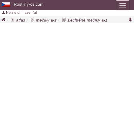
Rostliny-cs.com
Toggl
naviga
Nejste přihlášen(a)
atlas
mečíky a-z
šlechtěné mečíky a-z
mečík la bamba
gladiolus