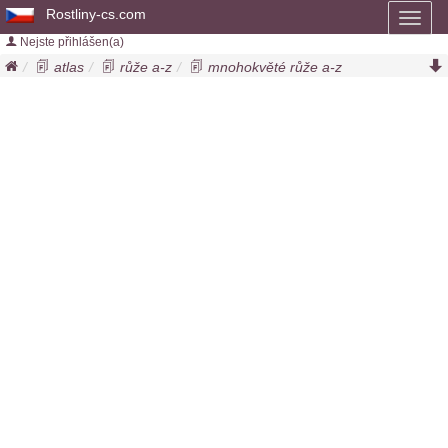
Rostliny-cs.com
Toggl
naviga
Nejste přihlášen(a)
atlas
růže a-z
mnohokvěté růže a-z
růže lion s rose
rosa