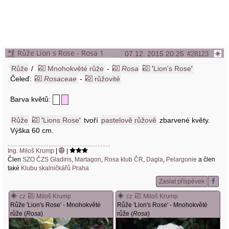
Růže Lion s Rose - Rosa 1
07.12. 2015 20:25
#28123
Růže
/
Mnohokvěté růže
-
Rosa
'
Lion's Rose
'
Čeleď:
Rosaceae
-
růžovité
Barva květů:
Růže
'
Lions Rose
'
tvoří
pastelově růžově
zbarvené květy.
Výška 60 cm.
Ing. Miloš Krump
|
|
Člen
SZO ČZS Gladiris
,
Martagon
,
Rosa klub ČR
,
Dagla
,
Pelargonie
a člen
také
Klubu skalničkářů Praha
Zaslat příspěvek
cz
Miloš Krump
cz
Miloš Krump
Růže 'Lion's Rose' - Mnohokvěté
Růže 'Lion's Rose' - Mnohokvěté
růže (
Rosa
)
růže (
Rosa
)