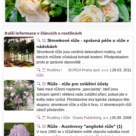
Další informace v článcích o rostlinách
Stromkové růže - správná péče o růže v
nádobách
Stromkové růže jsou ceněné dekorativní rostliny, od
kterých můžete očekávat bohaté kvetení. Předpokladem
proto je správné stanoviště …
Rostliny /
BURDA Praha spol. s.r.o.
| 28.03. 2011
růže
Růže - růže pro zvláštní účely
Také mezi růžemi najdeme „specialisty“, kteří jsou
schopni splnit i některá naše zvláštní přání, pokud jde o
květy nebo vzrůst. Představíme dva typické zástupce této
skupiny: stromkové růže a růže k řezu. U stromkových růží
záleží především …
Rostliny / růže
Grada Publishing, a.s.
| 05.09. 2008
Růže - Austinovy "anglické růže" (1)
V roce 1990 se v růžařském světě objevila nabídka nové