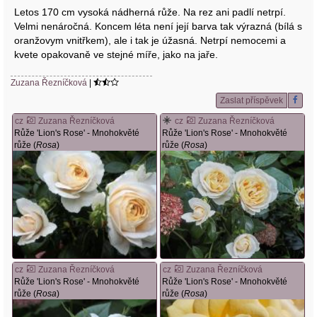
Letos 170 cm vysoká nádherná růže. Na rez ani padlí netrpí.
Velmi nenáročná. Koncem léta není její barva tak výrazná (bílá s
oranžovym vnitřkem), ale i tak je úžasná. Netrpí nemocemi a
kvete opakovaně ve stejné míře, jako na jaře.
Zuzana Řezníčková
|
Zaslat příspěvek
cz
Zuzana Řezníčková
cz
Zuzana Řezníčková
Růže 'Lion's Rose' - Mnohokvěté
Růže 'Lion's Rose' - Mnohokvěté
růže (
Rosa
)
růže (
Rosa
)
cz
Zuzana Řezníčková
cz
Zuzana Řezníčková
Růže 'Lion's Rose' - Mnohokvěté
Růže 'Lion's Rose' - Mnohokvěté
růže (
Rosa
)
růže (
Rosa
)