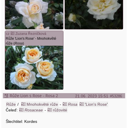
cz
Zuzana Řezníčková
Růže 'Lion's Rose' - Mnohokvěté
růže (
Rosa
)
Růže Lion s Rose - Rosa 2
21.06. 2023 15:51
#53286
Růže
/
Mnohokvěté růže
-
Rosa
'
Lion's Rose
'
Čeleď:
Rosaceae
-
růžovité
Šlechtitel: Kordes