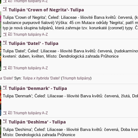
Triumph tulipány A-Z
Tulipán 'Crown of Negrita'- Tulipa
Tulipa 'Crown of Negrita'; Čeleď: Liliaceae - liliovité Barva květů: červená, 
substance purpurově fialové) Výška: 45 cm Mutace odrůdy 'Negrita', patří m
typ je nová skupina tulipánů, která zahrnuje tzv. korunkaté (coronet) typy.
Triumph tulipány A-Z
Tulipán 'Datel' - Tulipa
Tulipa 'Datel'; Čeleď: Liliaceae - liliovité Barva květů: červená, (rudokarm
kvetení: duben, květen, Místo: Dendrologická zahrada Průhonice
Triumph tulipány A-Z
pa
'Datel'
Syn:
Tulipa x hybrida
'Datel'
(
Triumph tulipány
)
Tulipán 'Denmark' - Tulipa
Tulipa 'Denmark'; Čeleď: Liliaceae - liliovité Barva květů: červená, žlutá, D
Triumph tulipány A-Z
Tulipán 'Deshima' - Tulipa
Tulipa 'Deshima'; Čeleď: Liliaceae - liliovité Barva květů: červená, Doba kv
Místo: Dendrologická zahrada Průhonice