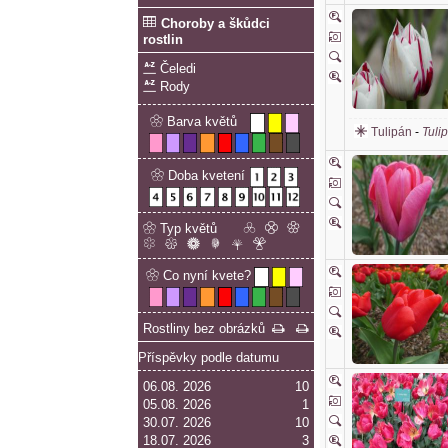
Choroby a škůdci
rostlin
Čeledi
Rody
Barva květů
Tulipán
-
Tuli
Doba kvetení
Typ květů
Co nyní kvete?
Rostliny bez obrázků
Příspěvky podle datumu
06.08. 2026
10
05.08. 2026
1
30.07. 2026
10
18.07. 2026
3