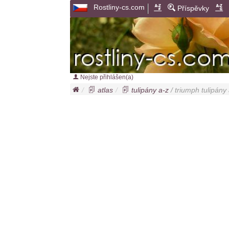
Rostliny-cs.com
Příspěvky
Nejste přihlášen(a)
atlas
tulipány a-z
/ triumph tulipány