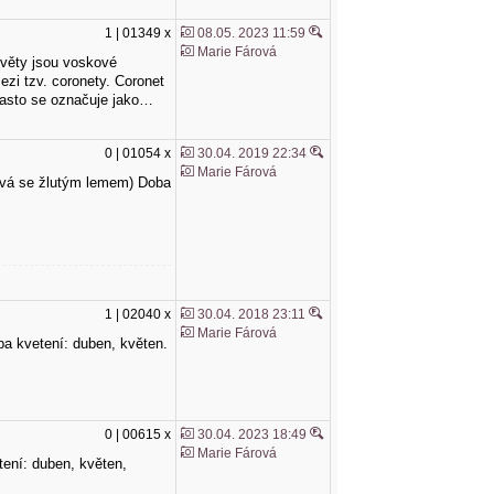
1 | 01349 x
08.05. 2023 11:59
Marie Fárová
(květy jsou voskové
ezi tzv. coronety. Coronet
 Často se označuje jako…
0 | 01054 x
30.04. 2019 22:34
Marie Fárová
ínová se žlutým lemem) Doba
1 | 02040 x
30.04. 2018 23:11
Marie Fárová
oba kvetení: duben, květen.
0 | 00615 x
30.04. 2023 18:49
Marie Fárová
etení: duben, květen,