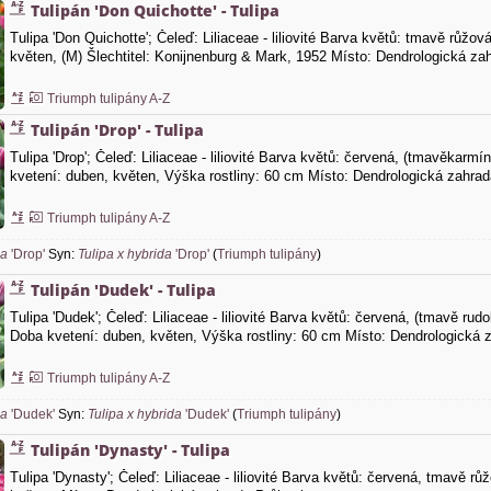
Tulipán 'Don Quichotte' - Tulipa
Tulipa 'Don Quichotte'; Čeleď: Liliaceae - liliovité Barva květů: tmavě růžo
květen, (M) Šlechtitel: Konijnenburg & Mark, 1952 Místo: Dendrologická za
Triumph tulipány A-Z
Tulipán 'Drop' - Tulipa
Tulipa 'Drop'; Čeleď: Liliaceae - liliovité Barva květů: červená, (tmavěkar
kvetení: duben, květen, Výška rostliny: 60 cm Místo: Dendrologická zahra
Triumph tulipány A-Z
pa
'Drop'
Syn:
Tulipa x hybrida
'Drop'
(
Triumph tulipány
)
Tulipán 'Dudek' - Tulipa
Tulipa 'Dudek'; Čeleď: Liliaceae - liliovité Barva květů: červená, (tmavě r
Doba kvetení: duben, květen, Výška rostliny: 60 cm Místo: Dendrologická 
Triumph tulipány A-Z
pa
'Dudek'
Syn:
Tulipa x hybrida
'Dudek'
(
Triumph tulipány
)
Tulipán 'Dynasty' - Tulipa
Tulipa 'Dynasty'; Čeleď: Liliaceae - liliovité Barva květů: červená, tmavě r