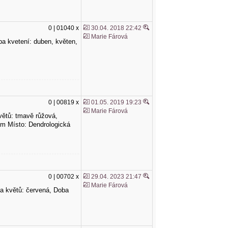
0 | 01040 x
30.04. 2018 22:42
Marie Fárová
oba kvetení: duben, květen,
0 | 00819 x
01.05. 2019 19:23
Marie Fárová
 květů: tmavě růžová,
 cm Místo: Dendrologická
0 | 00702 x
29.04. 2023 21:47
Marie Fárová
arva květů: červená, Doba