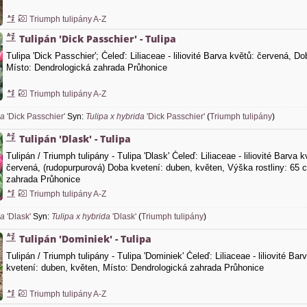
Triumph tulipány A-Z
Tulipán 'Dick Passchier' - Tulipa
Tulipa 'Dick Passchier'; Čeleď: Liliaceae - liliovité Barva květů: červená, D
Místo: Dendrologická zahrada Průhonice
Triumph tulipány A-Z
pa
'Dick Passchier'
Syn:
Tulipa x hybrida
'Dick Passchier'
(
Triumph tulipány
)
Tulipán 'Dlask' - Tulipa
Tulipán / Triumph tulipány - Tulipa 'Dlask' Čeleď: Liliaceae - liliovité Barva
červená, (rudopurpurová) Doba kvetení: duben, květen, Výška rostliny: 65
zahrada Průhonice
Triumph tulipány A-Z
pa
'Dlask'
Syn:
Tulipa x hybrida
'Dlask'
(
Triumph tulipány
)
Tulipán 'Dominiek' - Tulipa
Tulipán / Triumph tulipány - Tulipa 'Dominiek' Čeleď: Liliaceae - liliovité B
kvetení: duben, květen, Místo: Dendrologická zahrada Průhonice
Triumph tulipány A-Z