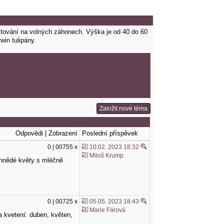
stování na volných záhonech. Výška je od 40 do 60
win tulipány.
Založit nové téma
Odpovědi | Zobrazení
Poslední příspěvek
0 | 00755 x
10.02. 2023 18:32
Miloš Krump
vě hnědé květy s mléčně
0 | 00725 x
05.05. 2023 18:43
Marie Fárová
ba kvetení: duben, květen,