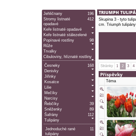
TRIUMPH TULIPÁ
Jehličnany
196
Stromy listnaté
412
Skupina 3 - tyto tul
opadavé
cm. Triumph tulipány
Keře listnaté opadavé
Keře listnaté stálezelené
Popínavé rostliny
98
Růže
Trvalky
Cibuloviny, hlíznaté rostliny
Česneky
168
Stránky
1
2
3
4
Denivky
Příspěvky
Jiřinky
Téma
Kosatce
Lilie
Mečíky
Narcisy
Řebčíky
39
Sněženky
89
Šafrány
112
Tulipány
Jednoduché rané
11
tulipány