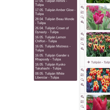
17.05.
Tulipán Rimini -
Tulipa
17.05.
Tulipán Amber Glow -
Tulipa
28.04.
Tulipán Beau Monde
- Tulipa
26.04.
Tulipán Crown of
Dynasty - Tulipa
16.05.
Tulipán Lemon
Chiffon - Tulipa
16.05.
Tulipán Mistress -
Tulipa
16.05.
Tulipán Gander s
Rhapsody - Tulipa
Tulipán
-
Tuli
16.05.
Tulipán Kyoko
Takahashi - Tulipa
08.05.
Tulipán White
Liberstar - Tulipa