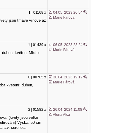
1 | 01168 x
04.05. 2023 20:54
Marie Fárová
 (květy jsou tmavě vínové až
1 | 01439 x
06.05. 2023 23:24
Marie Fárová
í: duben, květen, Místo:
0 | 00705 x
30.04. 2023 19:12
Marie Fárová
Doba kvetení: duben,
2 | 01582 x
26.04. 2024 11:08
Alena Alca
žová, (květy jsou velké
melírování) Výška: 50 cm
na tzv. coronet…