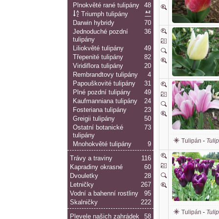
Plnokvěté rané tulipány
48
Triumph tulipány
Darwin hybridy
70
Jednoduché pozdní
36
tulipány
Liliokvěté tulipány
49
Třepenité tulipány
82
Viridiflora tulipány
20
Rembrandtovy tulipány
4
Papouškovité tulipány
31
Plné pozdní tulipány
49
Kaufmanniana tulipány
24
Fosteriana tulipány
23
Greigii tulipány
50
Ostatní botanické
73
tulipány
Tulipán
-
Tuli
Mnohokvěté tulipány
9
Trávy a traviny
116
Kapradiny okrasné
60
Dvouletky
28
Letničky
267
Vodní a bahenní rostliny
95
Skalničky
222
Tulipán
-
Tuli
Plevele našich zahrádek
58