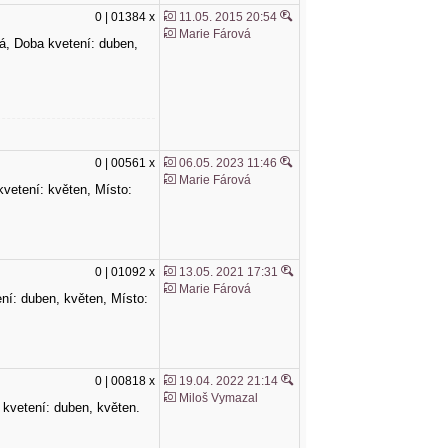
0 | 01384 x
11.05. 2015 20:54
Marie Fárová
ílá, Doba kvetení: duben,
0 | 00561 x
06.05. 2023 11:46
Marie Fárová
 kvetení: květen, Místo:
0 | 01092 x
13.05. 2021 17:31
Marie Fárová
tení: duben, květen, Místo:
0 | 00818 x
19.04. 2022 21:14
Miloš Vymazal
a kvetení: duben, květen.