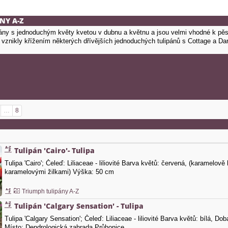
NY A-Z
ipány s jednoduchým květy kvetou v dubnu a květnu a jsou velmi vhodné k pě
 vznikly křížením některých dřívějších jednoduchých tulipánů s Cottage a Dar
…
8
Tulipán 'Cairo'- Tulipa
Tulipa 'Cairo'; Čeleď: Liliaceae - liliovité Barva květů: červená, (karamelo
karamelovými žilkami) Výška: 50 cm
Triumph tulipány A-Z
Tulipán 'Calgary Sensation' - Tulipa
Tulipa 'Calgary Sensation'; Čeleď: Liliaceae - liliovité Barva květů: bílá, Do
Místo: Dendrologická zahrada Průhonice