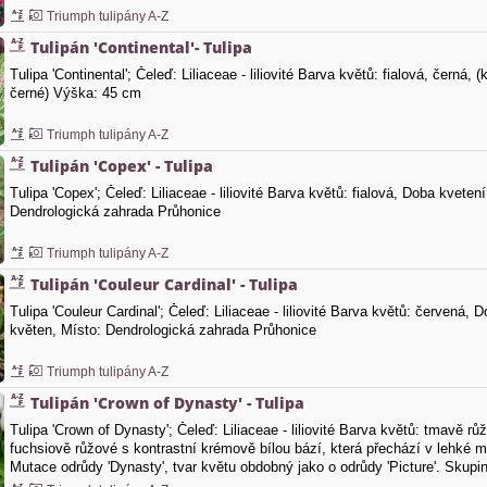
Triumph tulipány A-Z
Tulipán 'Continental'- Tulipa
Tulipa 'Continental'; Čeleď: Liliaceae - liliovité Barva květů: fialová, černá,
černé) Výška: 45 cm
Triumph tulipány A-Z
Tulipán 'Copex' - Tulipa
Tulipa 'Copex'; Čeleď: Liliaceae - liliovité Barva květů: fialová, Doba kveten
Dendrologická zahrada Průhonice
Triumph tulipány A-Z
Tulipán 'Couleur Cardinal' - Tulipa
Tulipa 'Couleur Cardinal'; Čeleď: Liliaceae - liliovité Barva květů: červená, 
květen, Místo: Dendrologická zahrada Průhonice
Triumph tulipány A-Z
Tulipán 'Crown of Dynasty' - Tulipa
Tulipa 'Crown of Dynasty'; Čeleď: Liliaceae - liliovité Barva květů: tmavě rů
fuchsiově růžové s kontrastní krémově bílou bází, která přechází v lehké 
Mutace odrůdy 'Dynasty', tvar květu obdobný jako o odrůdy 'Picture'. Skupi