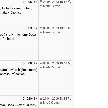
0 | 00596 x
29.04. 2023 18:17
Marie Fárová
vá, Doba kvetení: duben,
hrada Průhonice
0 | 00952 x
01.05. 2019 19:35
Marie Fárová
mínová s bílým lemem) Doba
da Průhonice
0 | 00839 x
01.05. 2019 19:48
Marie Fárová
udokarmínová s bílým lemem)
zahrada Průhonice
2 | 02043 x
29.04. 2019 13:14
Miloš Krump
ůžová, Doba kvetení: duben,