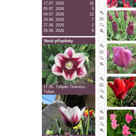
17.07. 2026
16
05.07. 2026
5
04.07. 2026
12
29.06. 2026
7
27.06. 2026
2
26.06. 2026
9
Nové příspěvky
17.05.
Tulipán Tiramisu -
Tulipa