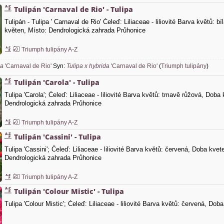
Tulipán 'Carnaval de Rio' - Tulipa
Tulipán - Tulipa ' Carnaval de Rio' Čeleď: Liliaceae - liliovité Barva květů: b
květen, Místo: Dendrologická zahrada Průhonice
Triumph tulipány A-Z
pa
'Carnaval de Rio'
Syn:
Tulipa x hybrida
'Carnaval de Rio'
(
Triumph tulipány
)
Tulipán 'Carola' - Tulipa
Tulipa 'Carola'; Čeleď: Liliaceae - liliovité Barva květů: tmavě růžová, Doba
Dendrologická zahrada Průhonice
Triumph tulipány A-Z
Tulipán 'Cassini' - Tulipa
Tulipa 'Cassini'; Čeleď: Liliaceae - liliovité Barva květů: červená, Doba kve
Dendrologická zahrada Průhonice
Triumph tulipány A-Z
Tulipán 'Colour Mistic' - Tulipa
Tulipa 'Colour Mistic'; Čeleď: Liliaceae - liliovité Barva květů: červená, Dob