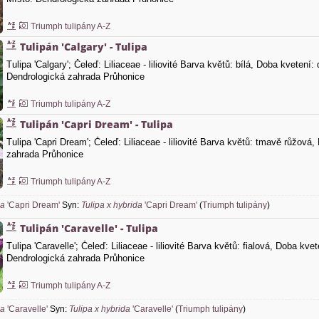
Triumph tulipány A-Z
Tulipán 'Calgary' - Tulipa
Tulipa 'Calgary'; Čeleď: Liliaceae - liliovité Barva květů: bílá, Doba kvetení
Dendrologická zahrada Průhonice
Triumph tulipány A-Z
Tulipán 'Capri Dream' - Tulipa
Tulipa 'Capri Dream'; Čeleď: Liliaceae - liliovité Barva květů: tmavě růžová
zahrada Průhonice
Triumph tulipány A-Z
pa
'Capri Dream'
Syn:
Tulipa x hybrida
'Capri Dream'
(
Triumph tulipány
)
Tulipán 'Caravelle' - Tulipa
Tulipa 'Caravelle'; Čeleď: Liliaceae - liliovité Barva květů: fialová, Doba kv
Dendrologická zahrada Průhonice
Triumph tulipány A-Z
pa
'Caravelle'
Syn:
Tulipa x hybrida
'Caravelle'
(
Triumph tulipány
)